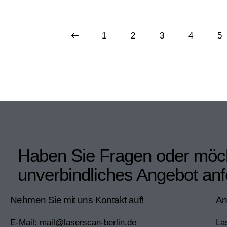
<
1
2
3
4
>
5
Haben Sie Fragen oder möch
unverbindliches Angebot an
Nehmen Sie mit uns Kontakt auf!
An
E-Mail:
mail@laserscan-berlin.de
La