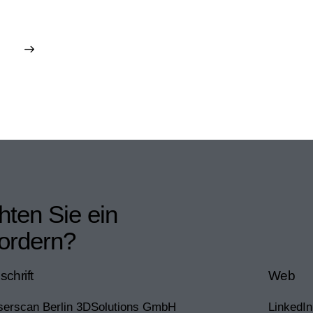
ten Sie ein
fordern?
schrift
Web
serscan Berlin 3DSolutions GmbH
LinkedIn