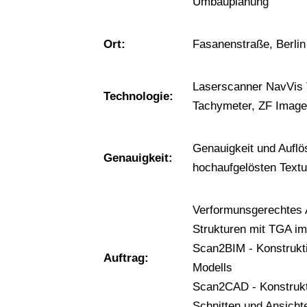
Umbauplanung
Ort:
Fasanenstraße, Berlin
Laserscanner NavVis
Technologie:
Tachymeter, ZF Image
Genauigkeit und Aufl
Genauigkeit:
hochaufgelösten Textu
Verformunsgerechtes 
Strukturen mit TGA i
Scan2BIM - Konstrukt
Auftrag:
Modells
Scan2CAD - Konstrukt
Schnitten und Ansicht