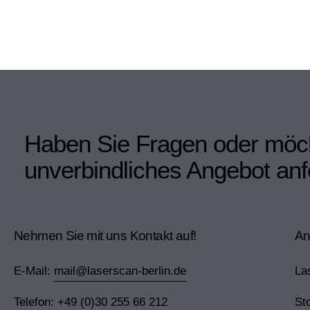
Haben Sie Fragen oder möch
unverbindliches Angebot an
Nehmen Sie mit uns Kontakt auf!
An
E-Mail:
mail@laserscan-berlin.de
La
Telefon:
+49 (0)30 255 66 212
St