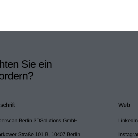
ten Sie ein
fordern?
schrift
Web
serscan Berlin 3DSolutions GmbH
LinkedIn
orkower Straße 101 B, 10407 Berlin
Instagr